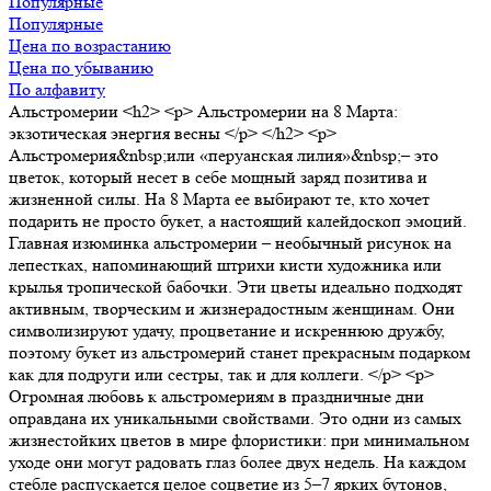
Популярные
Популярные
Цена по возрастанию
Цена по убыванию
По алфавиту
Альстромерии
<h2> <p> Альстромерии на 8 Марта:
экзотическая энергия весны </p> </h2> <p>
Альстромерия&nbsp;или «перуанская лилия»&nbsp;– это
цветок, который несет в себе мощный заряд позитива и
жизненной силы. На 8 Марта ее выбирают те, кто хочет
подарить не просто букет, а настоящий калейдоскоп эмоций.
Главная изюминка альстромерии – необычный рисунок на
лепестках, напоминающий штрихи кисти художника или
крылья тропической бабочки. Эти цветы идеально подходят
активным, творческим и жизнерадостным женщинам. Они
символизируют удачу, процветание и искреннюю дружбу,
поэтому букет из альстромерий станет прекрасным подарком
как для подруги или сестры, так и для коллеги. </p> <p>
Огромная любовь к альстромериям в праздничные дни
оправдана их уникальными свойствами. Это одни из самых
жизнестойких цветов в мире флористики: при минимальном
уходе они могут радовать глаз более двух недель. На каждом
стебле распускается целое соцветие из 5–7 ярких бутонов,