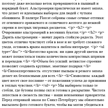
поэтому даже несколько веток превращаются в пышный и
нарядный букет. Альстромерия практически не имеет запаха,
что делает ее идеальным выбором для людей с чутким
обонянием. В палитре Florcat собраны самые сочные оттенки:
от огненного оранжевого и солнечного желтого до нежной
сирени и пестрых тигровых расцветок. </p> <h2> <p>
Очарование альстромерий в весенних букетах </p> </h2> <p>
Дарить альстромерии – значит дарить стойкую радость. Этот
цветок отлично чувствует себя в вазе и не требует сложного
ухода, оставаясь ярким акцентом в любом интерьере. </p> <ul
type="disc"> <li>Богатство красок: ни один другой цветок не
может похвастаться таким количеством контрастных штрихов
и переходов.</li> <li>Объем без усилий: ветвистое строение
позволяет создавать крупные, заметные подарки.</li>
<li>Гипоаллергенность: отсутствие пыльцы и резкого запаха
делает их безопасными для всех.</li> <li>Символизм: каждый
цвет несет свое послание – от пожелания успеха до признания
в теплых чувствах.</li> </ul> <p> Мы выбираем только те
стебли, где бутоны полны сил и готовы к раскрытию. Чистота
лепестков и свежесть листвы – наши неизменные приоритеты.
Перед отправкой заказа по Санкт-Петербургу мы обязательно
высылаем фото готового букета, чтобы вы могли убедиться в