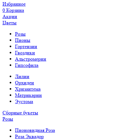
Избранное
0
Корзина
Акции
Цветы
Розы
Пионы
Гортензии
Гвоздики
Альстромерии
Гипсофила
Лилии
Орхидеи
Хризантема
Матрикарии
Эустома
Сборные букеты
Розы
Пионовидная Роза
Роза Эквадор