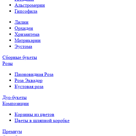
Альстромерии
Гипсофила
Лилии
Орхидеи
Хризантема
Матрикарии
Эустома
Сборные букеты
Розы
Пионовидная Роза
Роза Эквадор
Кустовая роза
Дуо-букеты
Композиции
Корзины из цветов
Цветы в шляпной коробке
Премиум