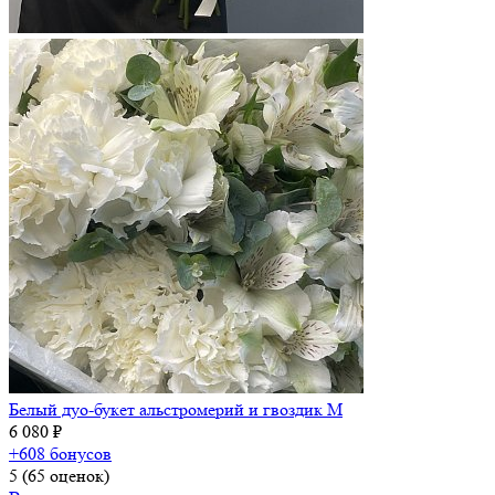
Белый дуо-букет альстромерий и гвоздик M
6 080 ₽
+608 бонусов
5
(65 оценок)