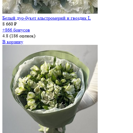
Белый дуо-букет альстромерий и гвоздик L
8 660 ₽
+866 бонусов
4.8
(186 оценок)
В корзину