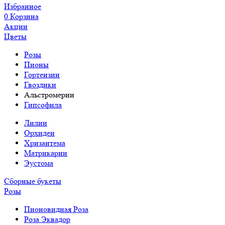
Избранное
0
Корзина
Акции
Цветы
Розы
Пионы
Гортензии
Гвоздики
Альстромерии
Гипсофила
Лилии
Орхидеи
Хризантема
Матрикарии
Эустома
Сборные букеты
Розы
Пионовидная Роза
Роза Эквадор