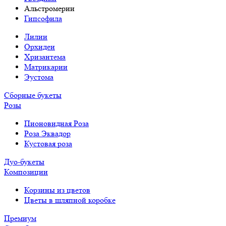
Альстромерии
Гипсофила
Лилии
Орхидеи
Хризантема
Матрикарии
Эустома
Сборные букеты
Розы
Пионовидная Роза
Роза Эквадор
Кустовая роза
Дуо-букеты
Композиции
Корзины из цветов
Цветы в шляпной коробке
Премиум